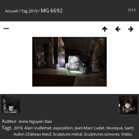
MG 6692
7/11
Accueil
/
Tag
2019
/
Auteur
Anne Nguyen Dao
Tags
2019
,
Alain Vuillemet
,
exposition
,
Jean-Marc Ladet
,
Musique
,
Saint
Aubin Château Neuf
,
Sculpture métal
,
Sculptures sonores
,
Vidéo
,