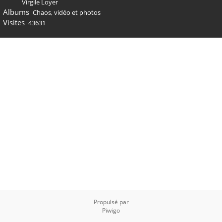
Virgile Loyer
Albums
Chaos, vidéo et photos
Visites
43631
Propulsé par
Piwigo